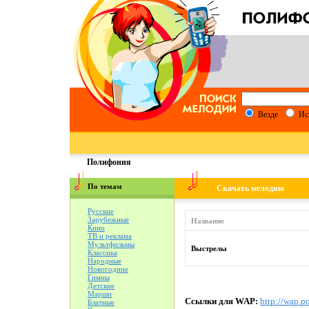
Везде
Ис
Полифония
По темам
Скачать мелодию
Русские
Зарубежные
Название
Кино
ТВ и реклама
Мультфильмы
Выстрелы
Классика
Народные
Новогодние
Гимны
Детские
Марши
Ссылки для WAP:
http://wap.po
Блатные