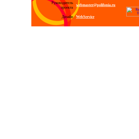
Руководитель
webmaster@polifonia.ru
проекта
Дизайн
WebService