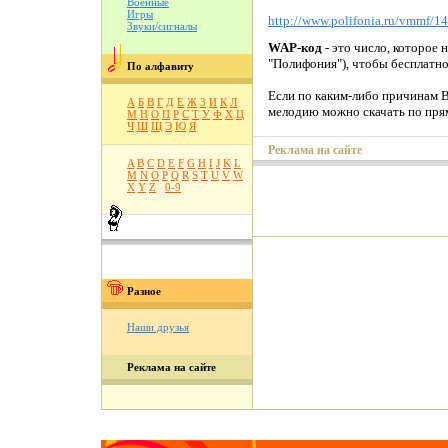
Военные
Игры
http://www.polifonia.ru/vmmf/1
Звуки/сигналы
WAP-код
- это число, которое 
"Полифония"), чтобы бесплатн
По алфавиту
Если по каким-либо причинам В
А
Б
В
Г
Д
Е
Ж
З
И
К
Л
мелодию можно скачать по пря
М
Н
О
П
Р
С
Т
У
Ф
Х
Ц
Ч
Ш
Щ
Э
Ю
Я
Реклама на сайте
A
B
C
D
E
F
G
H
I
J
K
L
M
N
O
P
Q
R
S
T
U
V
W
X
Y
Z
0-9
Разное
Наши друзья
Реклама на сайте