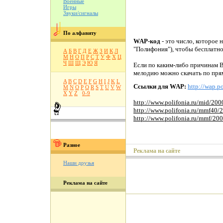
Военные
Игры
Звуки/сигналы
По алфавиту
WAP-код
- это число, которое 
"Полифония"), чтобы бесплатн
А
Б
В
Г
Д
Е
Ж
З
И
К
Л
М
Н
О
П
Р
С
Т
У
Ф
Х
Ц
Ч
Ш
Щ
Э
Ю
Я
Если по каким-либо причинам В
мелодию можно скачать по пря
A
B
C
D
E
F
G
H
I
J
K
L
Ссылки для WAP:
http://wap.po
M
N
O
P
Q
R
S
T
U
V
W
X
Y
Z
0-9
http://www.polifonia.ru/mid/20
http://www.polifonia.ru/mmf40
http://www.polifonia.ru/mmf/20
Разное
Реклама на сайте
Наши друзья
Реклама на сайте