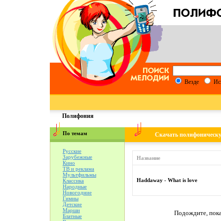
Везде
Ис
Полифония
По темам
Скачать полифоническ
Русские
Зарубежные
Название
Кино
ТВ и реклама
Мультфильмы
Haddaway - What is love
Классика
Народные
Новогодние
Гимны
Детские
Марши
Подождите, пока
Блатные