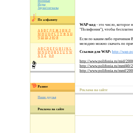
Военные
Игры
Звуки/сигналы
По алфавиту
WAP-код
- это число, которое 
"Полифония"), чтобы бесплатн
А
Б
В
Г
Д
Е
Ж
З
И
К
Л
М
Н
О
П
Р
С
Т
У
Ф
Х
Ц
Ч
Ш
Щ
Э
Ю
Я
Если по каким-либо причинам В
мелодию можно скачать по пря
A
B
C
D
E
F
G
H
I
J
K
L
Ссылки для WAP:
http://wap.po
M
N
O
P
Q
R
S
T
U
V
W
X
Y
Z
0-9
http://www.polifonia.ru/mid/20
http://www.polifonia.ru/mmf40
http://www.polifonia.ru/mmf/20
Разное
Реклама на сайте
Наши друзья
Реклама на сайте