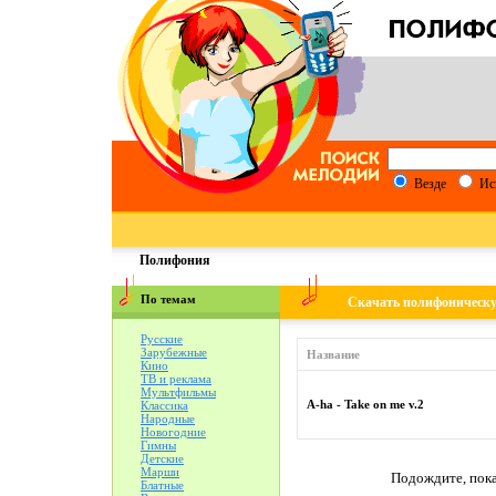
Везде
Ис
Полифония
По темам
Скачать полифоническ
Русские
Зарубежные
Название
Кино
ТВ и реклама
Мультфильмы
A-ha - Take on me v.2
Классика
Народные
Новогодние
Гимны
Детские
Марши
Подождите, пока
Блатные