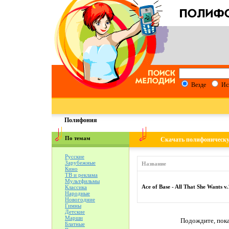
Везде
Ис
Полифония
По темам
Скачать полифоническ
Русские
Зарубежные
Название
Кино
ТВ и реклама
Мультфильмы
Ace of Base - All That She Wants v.
Классика
Народные
Новогодние
Гимны
Детские
Марши
Подождите, пока
Блатные