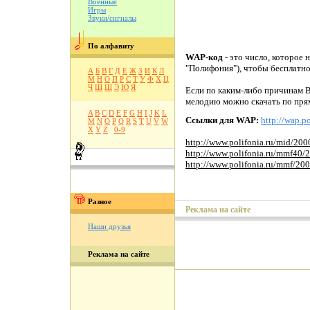
Военные
Игры
Звуки/сигналы
По алфавиту
WAP-код
- это число, которое 
"Полифония"), чтобы бесплатн
А
Б
В
Г
Д
Е
Ж
З
И
К
Л
М
Н
О
П
Р
С
Т
У
Ф
Х
Ц
Ч
Ш
Щ
Э
Ю
Я
Если по каким-либо причинам В
мелодию можно скачать по пря
A
B
C
D
E
F
G
H
I
J
K
L
Ссылки для WAP:
http://wap.po
M
N
O
P
Q
R
S
T
U
V
W
X
Y
Z
0-9
http://www.polifonia.ru/mid/20
http://www.polifonia.ru/mmf40
http://www.polifonia.ru/mmf/20
Разное
Реклама на сайте
Наши друзья
Реклама на сайте